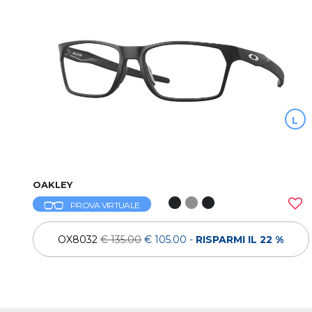
L
OAKLEY
PROVA VIRTUALE
OX8032
€ 135.00
€ 105.00
-
RISPARMI IL 22 %