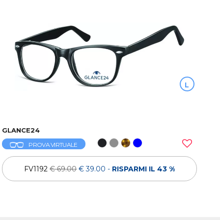
L
GLANCE24
PROVA VIRTUALE
FV1192
€ 69.00
€ 39.00
-
RISPARMI IL 43 %