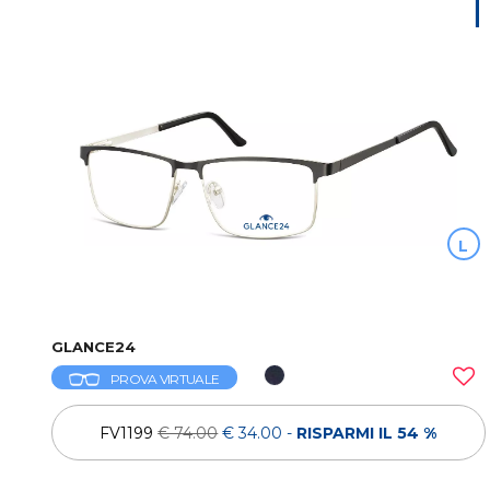
T
L
GLANCE24
PROVA VIRTUALE
FV1199
€ 74.00
€ 34.00
-
RISPARMI IL 54 %