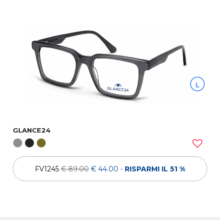
L
GLANCE24
FV1245
€ 89.00
€ 44.00
-
RISPARMI IL 51 %