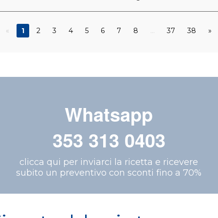
«
1
2
3
4
5
6
7
8
...
37
38
»
Whatsapp
353 313 0403
clicca qui per inviarci la ricetta e ricevere
subito un preventivo con sconti fino a 70%