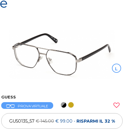
re
L
GUESS
PROVA VIRTUALE
GU50135_57
€ 145.00
€ 99.00
-
RISPARMI IL 32 %