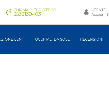
CHIAMA IL TUO OTTICO
UTENTE
3533130403
|
Accedi
R
UZIONE LENTI
OCCHIALI DA SOLE
RECENSIONI