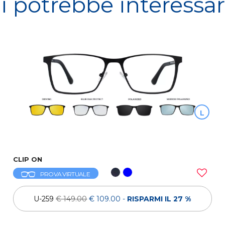
i potrebbe interessa
L
CLIP ON
PROVA VIRTUALE
U-259
€ 149.00
€ 109.00
-
RISPARMI IL 27 %