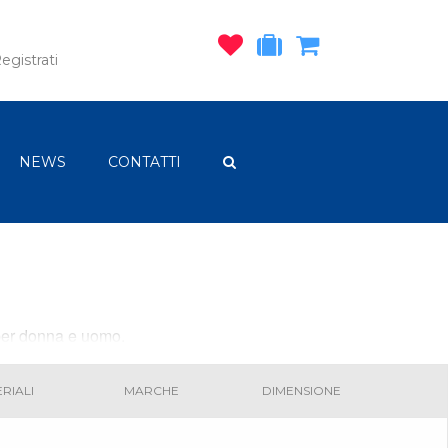
egistrati
NEWS
CONTATTI
, per donna e uomo.
RIALI
MARCHE
DIMENSIONE