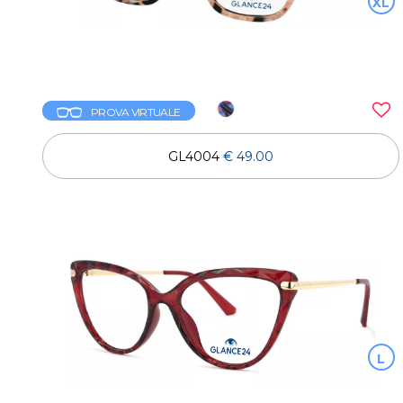
XL
PROVA VIRTUALE
GL4004
€ 49.00
L