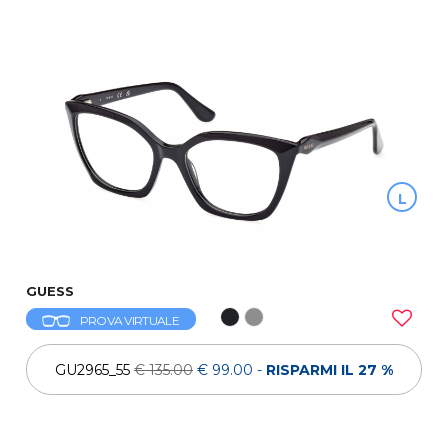
L
GUESS
PROVA VIRTUALE
GU2965_55
€ 135.00
€ 99.00
-
RISPARMI IL 27 %