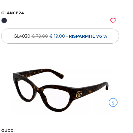
GLANCE24
GL4030
€ 79.00
€ 19.00
-
RISPARMI IL 76 %
S
GUCCI