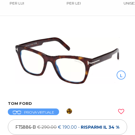
PER LUI
PER LEI
UNISE
L
TOM FORD
PROVA VIRTUALE
FT5886-B
€ 290.00
€ 190.00
-
RISPARMI IL 34 %