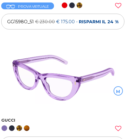
PROVA VIRTUALE
GG1598O_51
€ 230.00
€ 175.00
-
RISPARMI IL 24 %
M
GUCCI