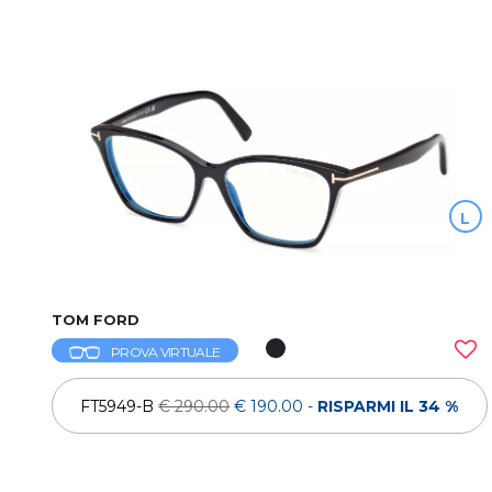
L
TOM FORD
PROVA VIRTUALE
FT5949-B
€ 290.00
€ 190.00
-
RISPARMI IL 34 %