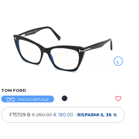
L
TOM FORD
PROVA VIRTUALE
FT5709-B
€ 280.00
€ 180.00
-
RISPARMI IL 36 %