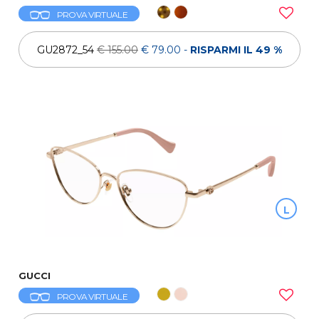
PROVA VIRTUALE
GU2872_54
€ 155.00
€ 79.00
-
RISPARMI IL 49 %
L
GUCCI
PROVA VIRTUALE