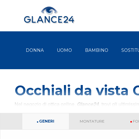
DONNA
UOMO
BAMBINO
SOSTIT
Occhiali da vista 
Nel negozio di ottica online,
Glance24
, trovi gli ultimis
GENERI
MONTATURE
FO