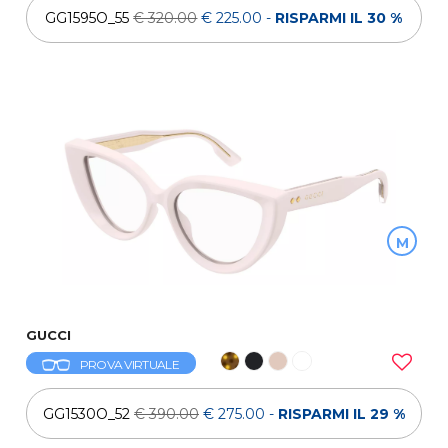
GG1595O_55
€ 320.00
€ 225.00
-
RISPARMI IL 30 %
M
GUCCI
PROVA VIRTUALE
GG1530O_52
€ 390.00
€ 275.00
-
RISPARMI IL 29 %