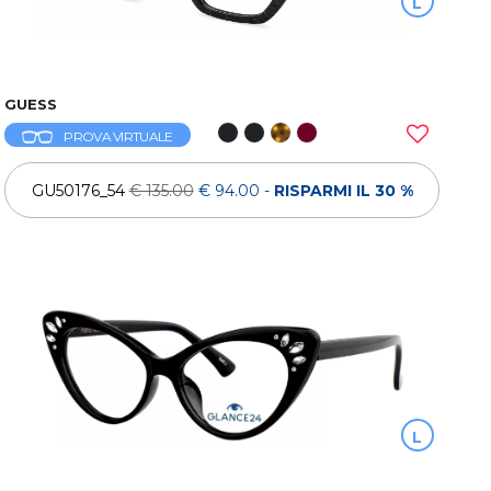
L
GUESS
PROVA VIRTUALE
GU50176_54
€ 135.00
€ 94.00
-
RISPARMI IL 30 %
L