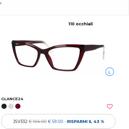
X
110 occhiali
L
GLANCE24
JSV332
€ 104.00
€ 59.00
-
RISPARMI IL 43 %