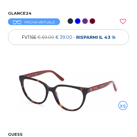
GLANCE24
PROVA VIRTUALE
FV1166
€ 69.00
€ 39.00
-
RISPARMI IL 43 %
XS
GUESS