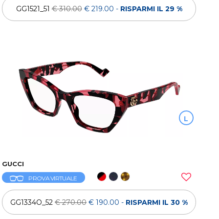
GG1521_51
€ 310.00
€ 219.00
-
RISPARMI IL 29 %
L
GUCCI
PROVA VIRTUALE
GG1334O_52
€ 270.00
€ 190.00
-
RISPARMI IL 30 %