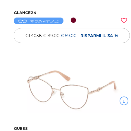
GLANCE24
PROVA VIRTUALE
GL4038
€ 89.00
€ 59.00
-
RISPARMI IL 34 %
L
GUESS