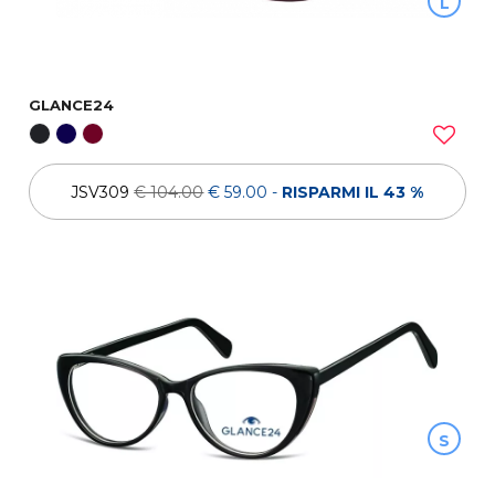
L
GLANCE24
JSV309
€ 104.00
€ 59.00
-
RISPARMI IL 43 %
S