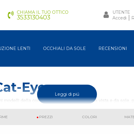
CHIAMA IL TUO OTTICO
UTENTE
3533130403
|
Accedi
R
UZIONE LENTI
OCCHIALI DA SOLE
RECENSIONI
Cat-Eyes
Leggi di piú
simi modelli della collezione occhiali cat-eyes da vista e da sole
RME
PREZZI
COLORI
MATE