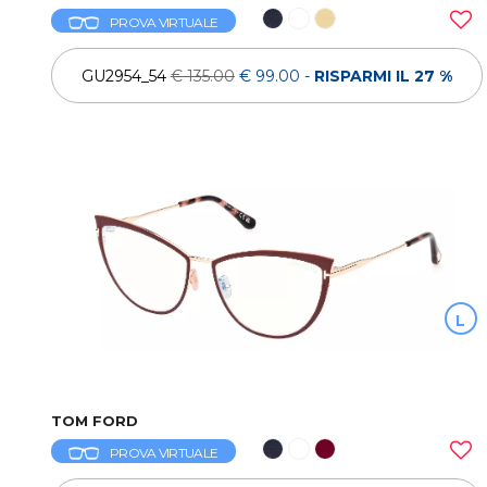
PROVA VIRTUALE
GU2954_54
€ 135.00
€ 99.00
-
RISPARMI IL 27 %
L
TOM FORD
PROVA VIRTUALE