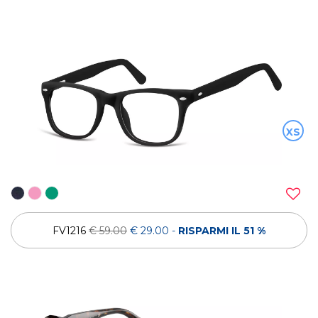
XS
FV1216
€ 59.00
€ 29.00
-
RISPARMI IL 51 %