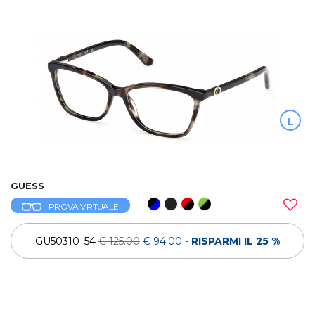
L
GUESS
PROVA VIRTUALE
GU50310_54
€ 125.00
€ 94.00
-
RISPARMI IL 25 %