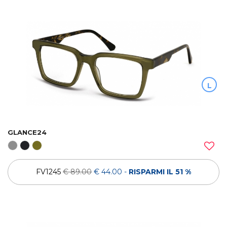
L
GLANCE24
FV1245
€ 89.00
€ 44.00
-
RISPARMI IL 51 %