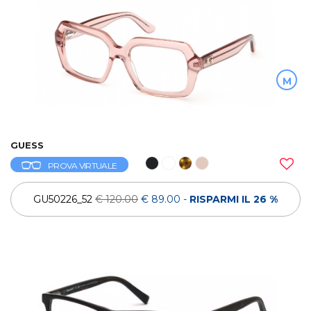
M
GUESS
PROVA VIRTUALE
GU50226_52
€ 120.00
€ 89.00
-
RISPARMI IL 26 %