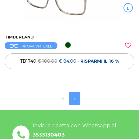
L
TIMBERLAND
PROVA VIRTUALE
TB1740
€ 100.00
€ 84.00
-
RISPARMI IL 16 %
«
»
Invia la ricetta con Whatsapp al
3533130403