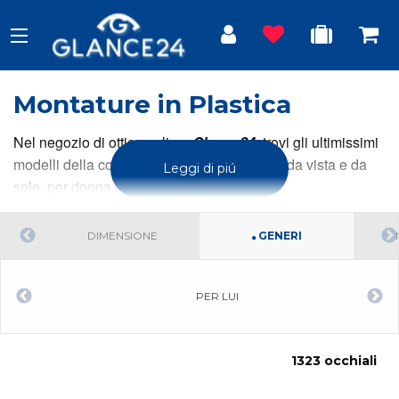
Montature in Plastica
Nel negozio di ottica online,
Glance24
, trovi gli ultimissimi
modelli della collezione occhiali in plastica da vista e da
Leggi di piú
sole, per donna e uomo.
DIMENSIONE
GENERI
PER LUI
1323 occhiali