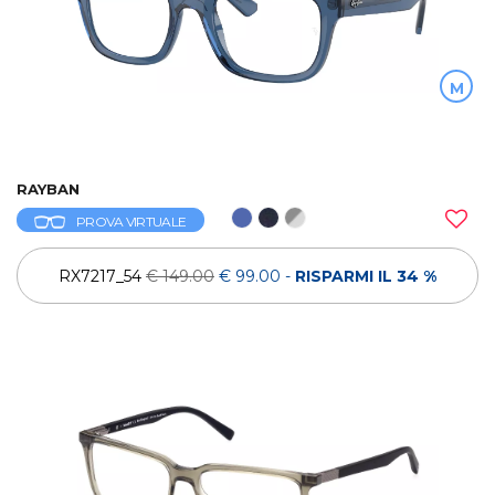
M
RAYBAN
PROVA VIRTUALE
RX7217_54
€ 149.00
€ 99.00
-
RISPARMI IL 34 %