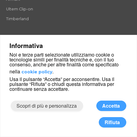
Ultem Clip-on
Timberland
Montature occhiali da vista
Informativa
Montature occhiali da vista uomo
Noi e terze parti selezionate utilizziamo cookie o
tecnologie simili per finalità tecniche e, con il tuo
Montature occhiali da vista donna
consenso, anche per altre finalità come specificato
nella
.
cookie policy
Montature in Titanio
Usa il pulsante “Accetta” per acconsentire. Usa il
Montature in Plastica
pulsante “Rifiuta” o chiudi questa informativa per
continuare senza accettare.
Montature in Metallo
Occhiali da sole graduati
Scopri di più e personalizza
Accetta
Rifiuta
Occhiali rettangolari
Occhiali rotondi