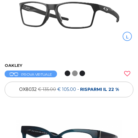
L
OAKLEY
PROVA VIRTUALE
OX8032
€ 135.00
€ 105.00
-
RISPARMI IL 22 %