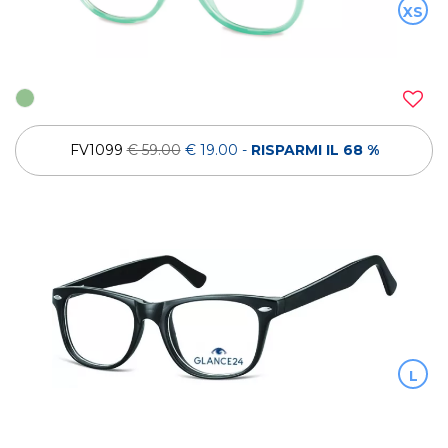
XS
FV1099
€ 59.00
€ 19.00
-
RISPARMI IL 68 %
L