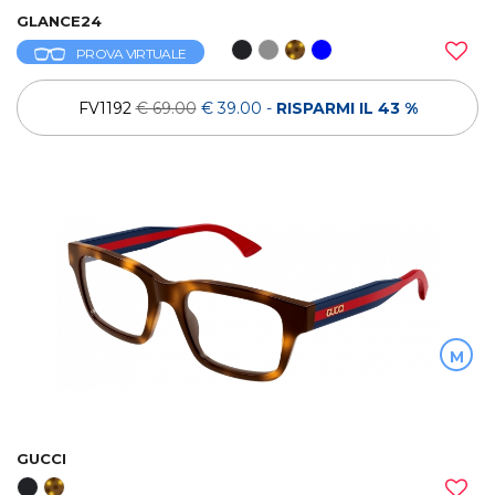
GLANCE24
PROVA VIRTUALE
FV1192
€ 69.00
€ 39.00
-
RISPARMI IL 43 %
M
GUCCI