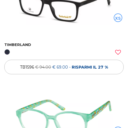
XS
TIMBERLAND
TB1596
€ 94.00
€ 69.00
-
RISPARMI IL 27 %