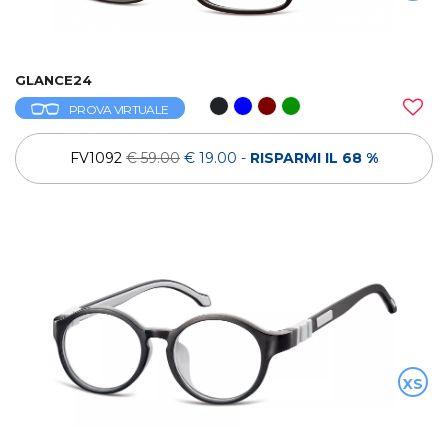
GLANCE24
PROVA VIRTUALE
FV1092
€ 59.00
€ 19.00
-
RISPARMI IL 68 %
XS