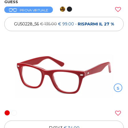
GUESS
PROVA VIRTUALE
GU50228_56
€ 135.00
€ 99.00
-
RISPARMI IL 27 %
S
FV1143
€ 34.00