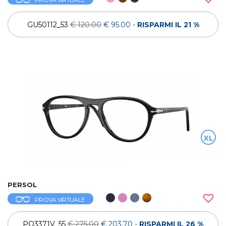
GU50112_53
€ 120.00
€ 95.00
-
RISPARMI IL 21 %
XL
PERSOL
PROVA VIRTUALE
PO3371V_55
€ 275.00
€ 203.70
-
RISPARMI IL 26 %