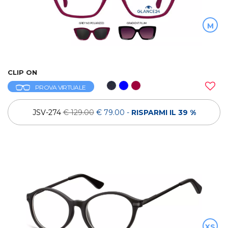
M
CLIP ON
PROVA VIRTUALE
JSV-274
€ 129.00
€ 79.00
-
RISPARMI IL 39 %
XS