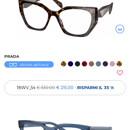
M
PRADA
PROVA VIRTUALE
18WV_54
€ 330.00
€ 215.00
-
RISPARMI IL 35 %