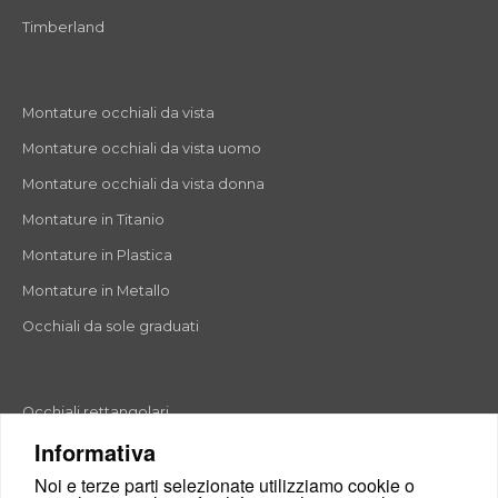
Timberland
Montature occhiali da vista
Montature occhiali da vista uomo
Montature occhiali da vista donna
Montature in Titanio
Montature in Plastica
Montature in Metallo
Occhiali da sole graduati
Occhiali rettangolari
Informativa
Occhiali rotondi
Noi e terze parti selezionate utilizziamo cookie o
Occhiali a goccia