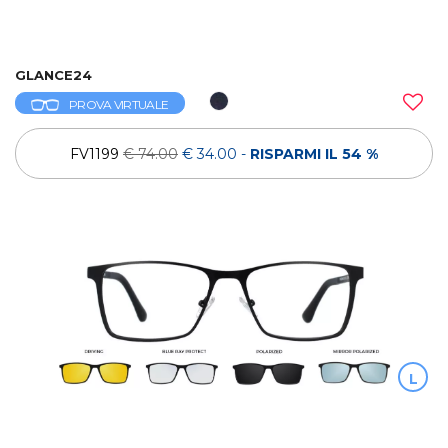
GLANCE24
PROVA VIRTUALE
FV1199
€ 74.00
€ 34.00
-
RISPARMI IL 54 %
L