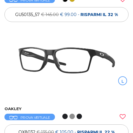
PROVA VIRTUALE
GU50135_57
€ 145.00
€ 99.00
-
RISPARMI IL 32 %
L
OAKLEY
PROVA VIRTUALE
OX8032
€ 135.00
€ 105.00
-
RISPARMI IL 22 %