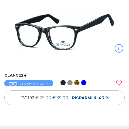
L
GLANCE24
PROVA VIRTUALE
FV1192
€ 69.00
€ 39.00
-
RISPARMI IL 43 %