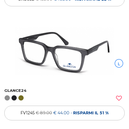
L
GLANCE24
FV1245
€ 89.00
€ 44.00
-
RISPARMI IL 51 %