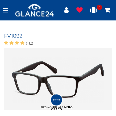
0
FV1092
(112)
PROVA VIRTUALE
NERO
OPACO