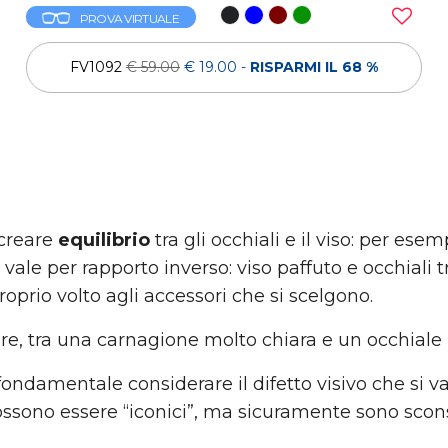
PROVA VIRTUALE
FV1092
€ 59.00
€ 19.00
-
RISPARMI IL 68 %
 creare
equilibrio
tra gli occhiali e il viso: per es
le per rapporto inverso: viso paffuto e occhiali t
roprio volto agli accessori che si scelgono.
ore, tra una carnagione molto chiara e un occhiale
fondamentale considerare il difetto visivo che si v
ossono essere “iconici”, ma sicuramente sono scons