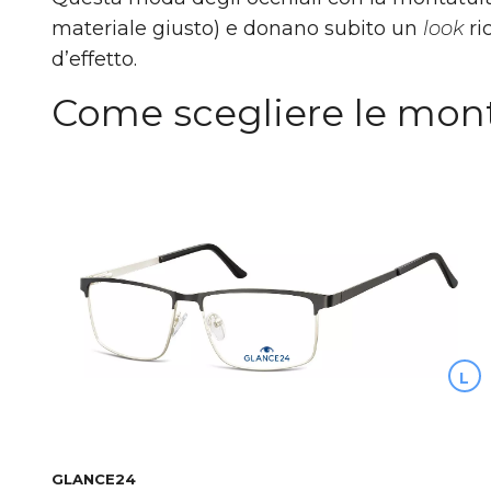
materiale giusto) e donano subito un
look
ri
d’effetto.
Come scegliere le mont
L
GLANCE24