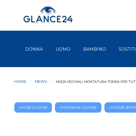
DONNA
UOMO
BAMBINO
SOSTIT
HOME
NEWS
CURRENT:
MODA OCCHIALI: MONTATURA TONDA PER TUTTI
moda occhiali
montatura occhiali
occhiali di fi