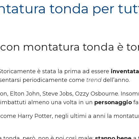
tatura tonda per tutt
 con montatura tonda è to
 Storicamente è stata la prima ad essere
inventat
ipresentarsi periodicamente come
trend
dell’anno.
n, Elton John, Steve Jobs, Ozzy Osbourne. Insomma: 
è imbattuti almeno una volta in un
personaggio
f
i come Harry Potter, negli ultimi a anni la montatu
 tonda, però, non è poi così male:
stanno bene
a 