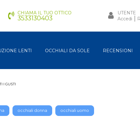
CHIAMA IL TUO OTTICO
UTENTE
3533130403
|
Accedi
R
UZIONE LENTI
OCCHIALI DA SOLE
RECENSIONI
 I GUSTI
rma
occhiali donna
occhiali uomo