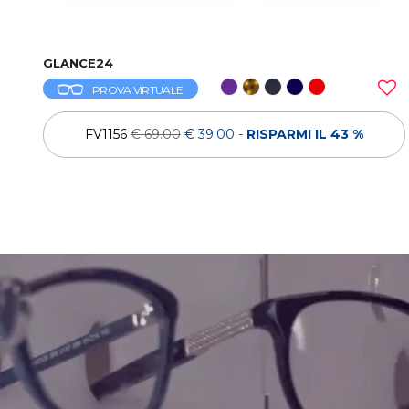
GLANCE24
PROVA VIRTUALE
FV1156
€ 69.00
€ 39.00
-
RISPARMI IL 43 %