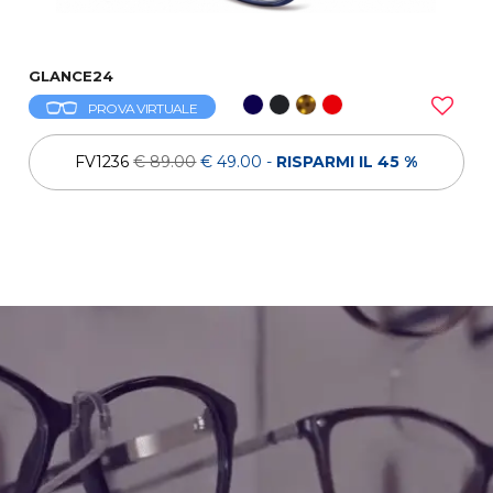
GLANCE24
PROVA VIRTUALE
FV1236
€ 89.00
€ 49.00
-
RISPARMI IL 45 %