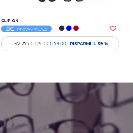
CLIP ON
PROVA VIRTUALE
JSV-274
€ 129.00
€ 79.00
-
RISPARMI IL 39 %