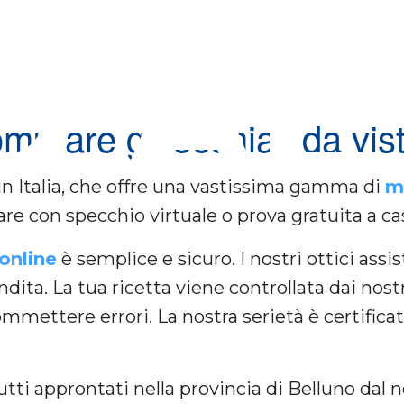
O AL
mprare gli occhiali da vis
 in Italia, che offre una vastissima gamma di
m
re con specchio virtuale o prova gratuita a ca
 online
è semplice e sicuro. I nostri ottici as
ndita. La tua ricetta viene controllata dai nost
ommettere errori. La nostra serietà è certifica
tti approntati nella provincia di Belluno dal n