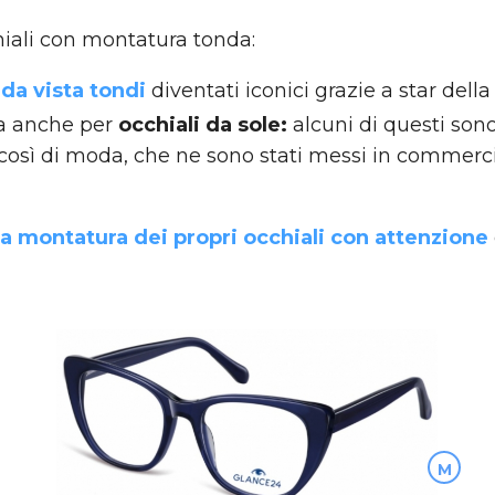
iali con montatura tonda:
 da vista tondi
diventati iconici grazie a star dell
ta anche per
occhiali da sole:
alcuni di questi son
sì di moda, che ne sono stati messi in commercio
la montatura dei propri occhiali con attenzione
M