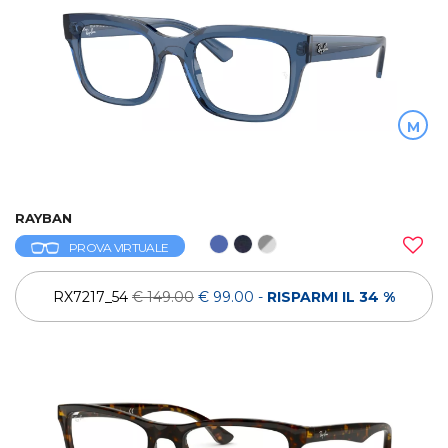
M
RAYBAN
PROVA VIRTUALE
RX7217_54
€ 149.00
€ 99.00
-
RISPARMI IL 34 %