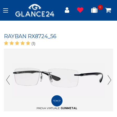
0
RAYBAN RX8724_56
(1)
Previous Slide
Next
PROVA VIRTUALE
GUNMETAL