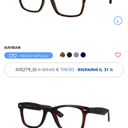
L
RAYBAN
PROVA VIRTUALE
RX5279_55
€ 159.00
€ 109.00
-
RISPARMI IL 31 %