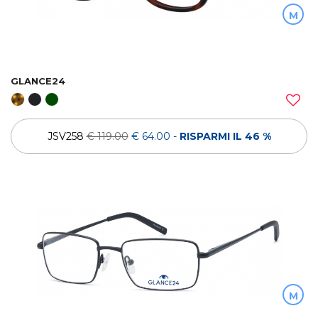
M
GLANCE24
JSV258
€ 119.00
€ 64.00
-
RISPARMI IL 46 %
M