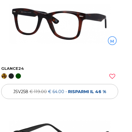
M
GLANCE24
JSV258
€ 119.00
€ 64.00
-
RISPARMI IL 46 %