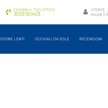
CHIAMA IL TUO OTTICO
UTENTE
3533130403
|
Accedi
R
UZIONE LENTI
OCCHIALI DA SOLE
RECENSIONI