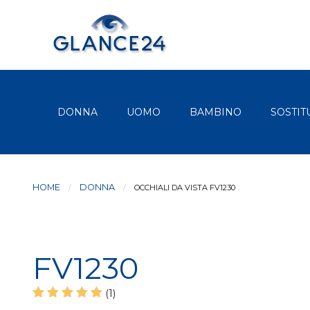
DONNA
UOMO
BAMBINO
SOSTIT
HOME
DONNA
CURRENT:
OCCHIALI DA VISTA FV1230
FV1230
(1)