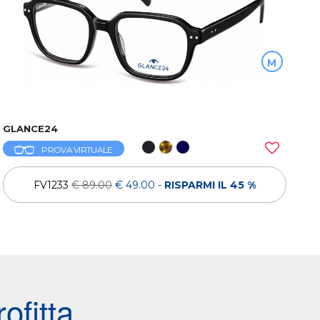
M
GLANCE24
PROVA VIRTUALE
FV1233
€ 89.00
€ 49.00
-
RISPARMI IL 45 %
ofitta