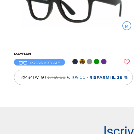
M
RAYBAN
PROVA VIRTUALE
RX4340V_50
€ 169.00
€ 109.00
-
RISPARMI IL 36 %
Iscri