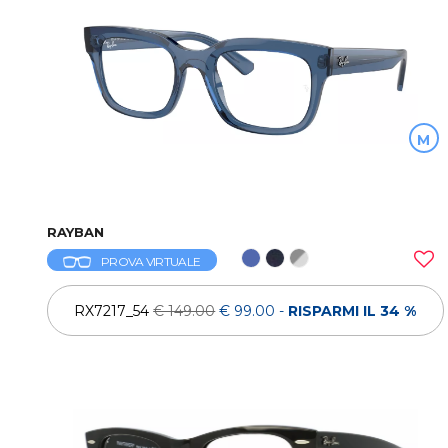
M
RAYBAN
PROVA VIRTUALE
RX7217_54
€ 149.00
€ 99.00
-
RISPARMI IL 34 %