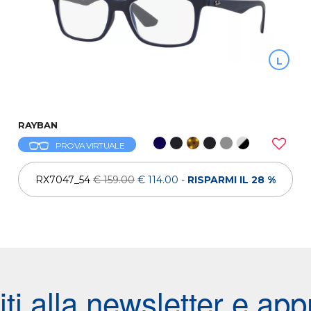
L
RAYBAN
PROVA VIRTUALE
RX7047_54
€ 159.00
€ 114.00
-
RISPARMI IL 28 %
viti alla newsletter e appr