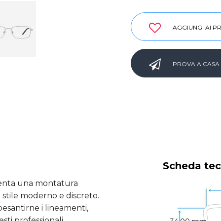
AGGIUNGI AI PR
PROVA A CASA
Scheda tec
esenta una montatura
 stile moderno e discreto.
ppesantirne i lineamenti,
ti professionali.