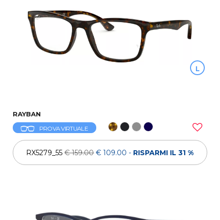
L
RAYBAN
PROVA VIRTUALE
RX5279_55
€ 159.00
€ 109.00
-
RISPARMI IL 31 %