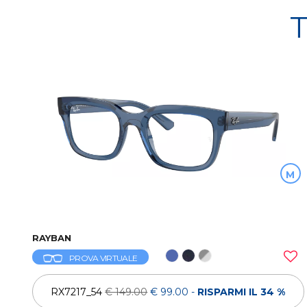
T
M
RAYBAN
PROVA VIRTUALE
RX7217_54
€ 149.00
€ 99.00
-
RISPARMI IL 34 %