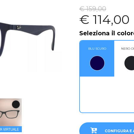
€ 159,00
€ 114,00
Seleziona il color
BLU SCURO
NERO O
A VIRTUALE
CONFIGURA E 