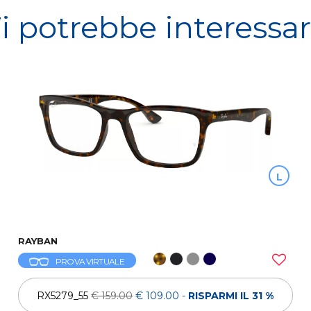
i potrebbe interessa
L
RAYBAN
PROVA VIRTUALE
RX5279_55
€ 159.00
€ 109.00
-
RISPARMI IL 31 %