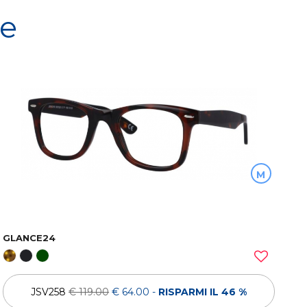
re
M
GLANCE24
JSV258
€ 119.00
€ 64.00
-
RISPARMI IL 46 %