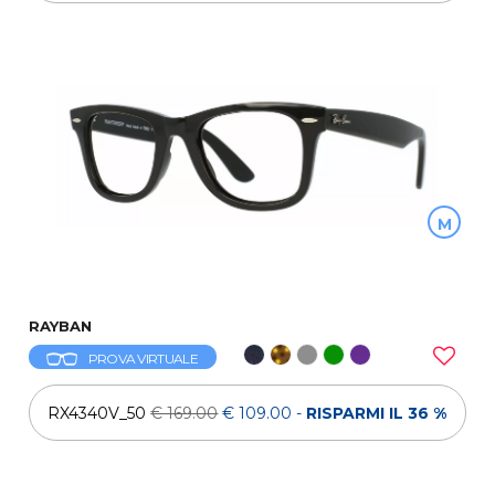
M
RAYBAN
PROVA VIRTUALE
RX4340V_50
€ 169.00
€ 109.00
-
RISPARMI IL 36 %