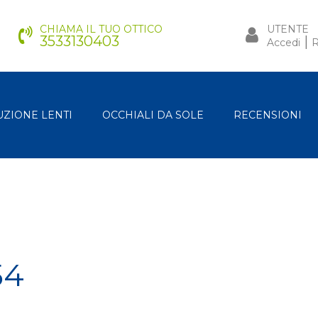
CHIAMA IL TUO OTTICO
UTENTE
3533130403
|
Accedi
R
UZIONE LENTI
OCCHIALI DA SOLE
RECENSIONI
54