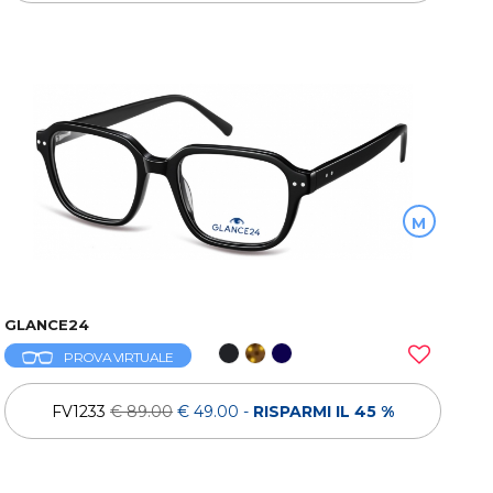
M
GLANCE24
PROVA VIRTUALE
FV1233
€ 89.00
€ 49.00
-
RISPARMI IL 45 %