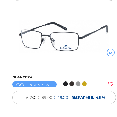
M
GLANCE24
PROVA VIRTUALE
FV1230
€ 89.00
€ 49.00
-
RISPARMI IL 45 %