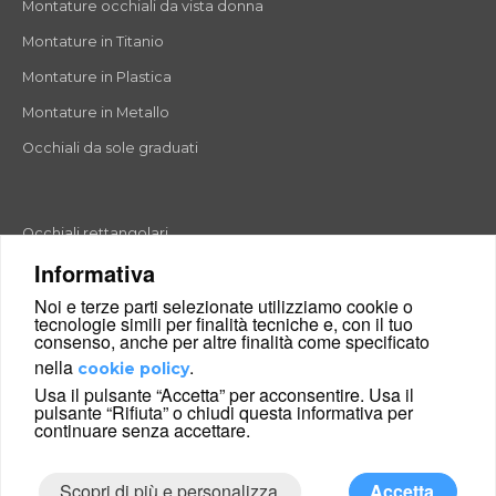
Montature occhiali da vista donna
Montature in Titanio
Montature in Plastica
Montature in Metallo
Occhiali da sole graduati
Occhiali rettangolari
Informativa
Occhiali rotondi
Noi e terze parti selezionate utilizziamo cookie o
Occhiali a goccia
tecnologie simili per finalità tecniche e, con il tuo
consenso, anche per altre finalità come specificato
Occhiali a farfalla
nella
.
cookie policy
Occhiali esagonali
Usa il pulsante “Accetta” per acconsentire. Usa il
pulsante “Rifiuta” o chiudi questa informativa per
Occhiali cat-eyes
continuare senza accettare.
Scopri di più e personalizza
Accetta