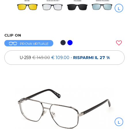
L
CLIP ON
PROVA VIRTUALE
U-259
€ 149.00
€ 109.00
-
RISPARMI IL 27 %
L