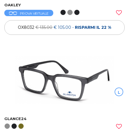
OAKLEY
PROVA VIRTUALE
OX8032
€ 135.00
€ 105.00
-
RISPARMI IL 22 %
L
GLANCE24