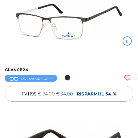
L
GLANCE24
PROVA VIRTUALE
FV1199
€ 74.00
€ 34.00
-
RISPARMI IL 54 %