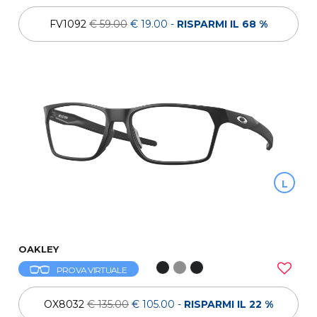
FV1092
€ 59.00
€ 19.00
-
RISPARMI IL 68 %
L
OAKLEY
PROVA VIRTUALE
OX8032
€ 135.00
€ 105.00
-
RISPARMI IL 22 %