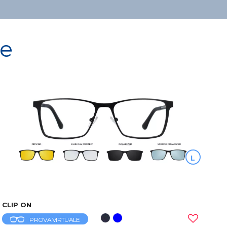
re
L
CLIP ON
PROVA VIRTUALE