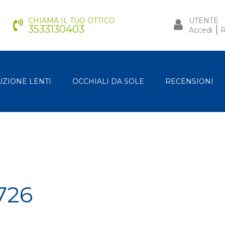
CHIAMA IL TUO OTTICO
UTENTE
3533130403
|
Accedi
R
UZIONE LENTI
OCCHIALI DA SOLE
RECENSIONI
726