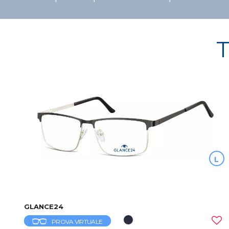
T
L
GLANCE24
PROVA VIRTUALE