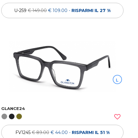
U-259
€ 149.00
€ 109.00
-
RISPARMI IL 27 %
L
GLANCE24
FV1245
€ 89.00
€ 44.00
-
RISPARMI IL 51 %