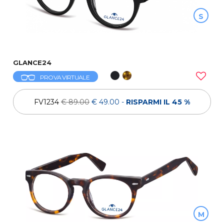
S
GLANCE24
PROVA VIRTUALE
FV1234
€ 89.00
€ 49.00
-
RISPARMI IL 45 %
M