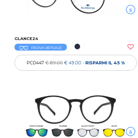
S
GLANCE24
PROVA VIRTUALE
PC0447
€ 89.00
€ 49.00
-
RISPARMI IL 45 %
S