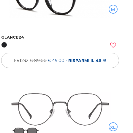
M
GLANCE24
FV1232
€ 89.00
€ 49.00
-
RISPARMI IL 45 %
XL