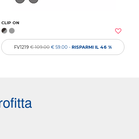
CLIP ON
FV1219
€ 109.00
€ 59.00
-
RISPARMI IL 46 %
ofitta