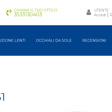
CHIAMA IL TUO OTTICO
UTENTE
3533130403
|
Accedi
R
UZIONE LENTI
OCCHIALI DA SOLE
RECENSIONI
1