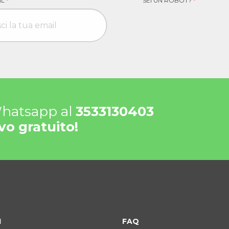
IL
*
SEI UN ROBOT?
*
 Whatsapp al
3533130403
vo gratuito!
I
FAQ