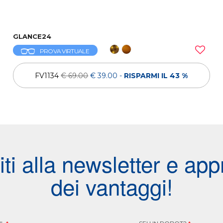
GLANCE24
PROVA VIRTUALE
FV1134
€ 69.00
€ 39.00
-
RISPARMI IL 43 %
viti alla newsletter e appr
dei vantaggi!