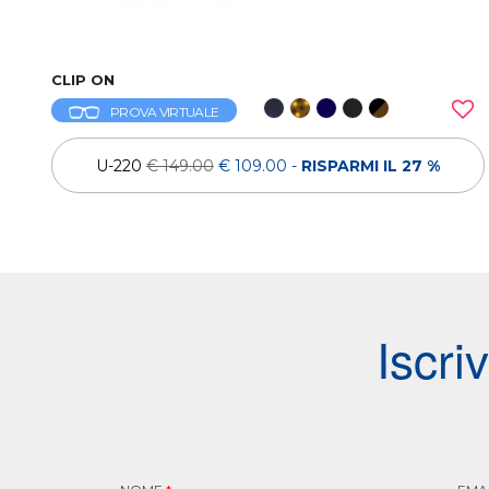
CLIP ON
PROVA VIRTUALE
U-220
€ 149.00
€ 109.00
-
RISPARMI IL 27 %
Iscri