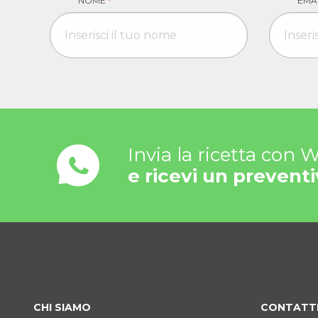
NOME
*
EMA
Invia la ricetta con
e ricevi un preventi
CHI SIAMO
CONTATT