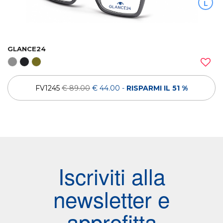
L
GLANCE24
FV1245
€ 89.00
€ 44.00
-
RISPARMI IL 51 %
Iscriviti alla
newsletter e
approfitta