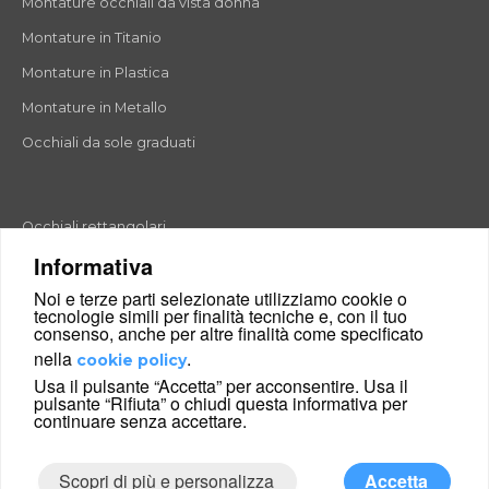
Montature occhiali da vista donna
Montature in Titanio
Montature in Plastica
Montature in Metallo
Occhiali da sole graduati
Occhiali rettangolari
Informativa
Occhiali rotondi
Noi e terze parti selezionate utilizziamo cookie o
Occhiali a goccia
tecnologie simili per finalità tecniche e, con il tuo
consenso, anche per altre finalità come specificato
Occhiali a farfalla
nella
.
cookie policy
Occhiali esagonali
Usa il pulsante “Accetta” per acconsentire. Usa il
pulsante “Rifiuta” o chiudi questa informativa per
Occhiali cat-eyes
continuare senza accettare.
Scopri di più e personalizza
Accetta