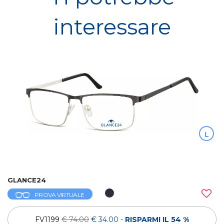
interessare
L
GLANCE24
PROVA VIRTUALE
FV1199
€ 74.00
€ 34.00
-
RISPARMI IL 54 %