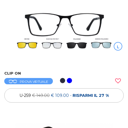
L
CLIP ON
PROVA VIRTUALE
U-259
€ 149.00
€ 109.00
-
RISPARMI IL 27 %