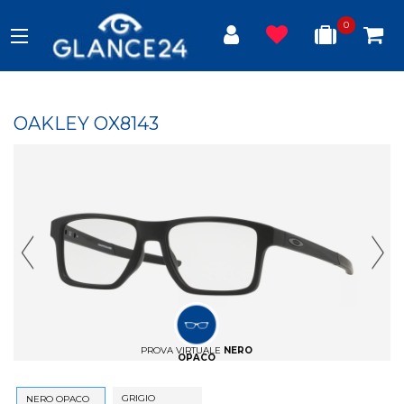
0
OAKLEY OX8143
Previous Slide
Next
PROVA VIRTUALE
NERO
OPACO
GRIGIO
NERO OPACO