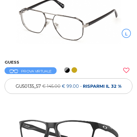
L
GUESS
PROVA VIRTUALE
GU50135_57
€ 145.00
€ 99.00
-
RISPARMI IL 32 %