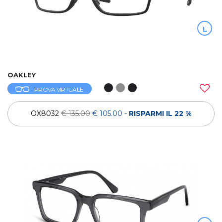
L
OAKLEY
PROVA VIRTUALE
OX8032
€ 135.00
€ 105.00
-
RISPARMI IL 22 %