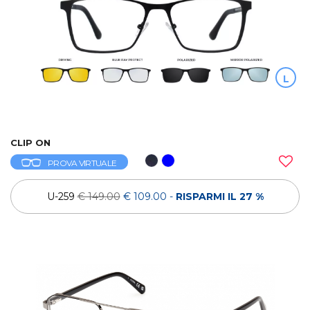
L
CLIP ON
PROVA VIRTUALE
U-259
€ 149.00
€ 109.00
-
RISPARMI IL 27 %