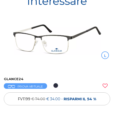
interessare
L
GLANCE24
PROVA VIRTUALE
FV1199
€ 74.00
€ 34.00
-
RISPARMI IL 54 %