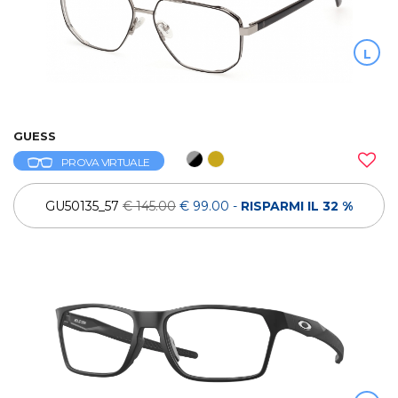
L
GUESS
PROVA VIRTUALE
GU50135_57
€ 145.00
€ 99.00
-
RISPARMI IL 32 %