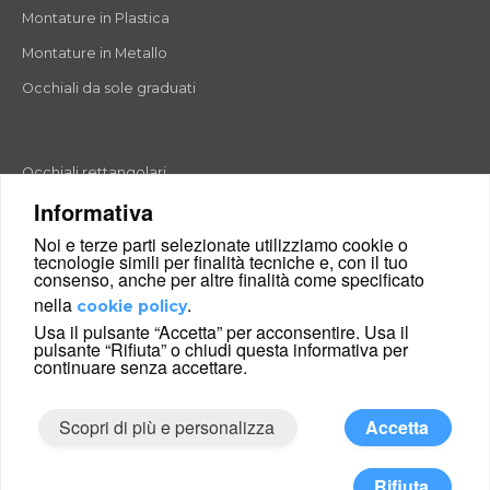
Montature in Plastica
Montature in Metallo
Occhiali da sole graduati
Occhiali rettangolari
Informativa
Occhiali rotondi
Noi e terze parti selezionate utilizziamo cookie o
Occhiali a goccia
tecnologie simili per finalità tecniche e, con il tuo
consenso, anche per altre finalità come specificato
Occhiali a farfalla
nella
.
cookie policy
Occhiali esagonali
Usa il pulsante “Accetta” per acconsentire. Usa il
pulsante “Rifiuta” o chiudi questa informativa per
Occhiali cat-eyes
continuare senza accettare.
Scopri di più e personalizza
Accetta
|
Condizioni di vendita
Chi siamo
© 2026 Glance24 Ltd. and its affiliates. All right reserved.
Rifiuta