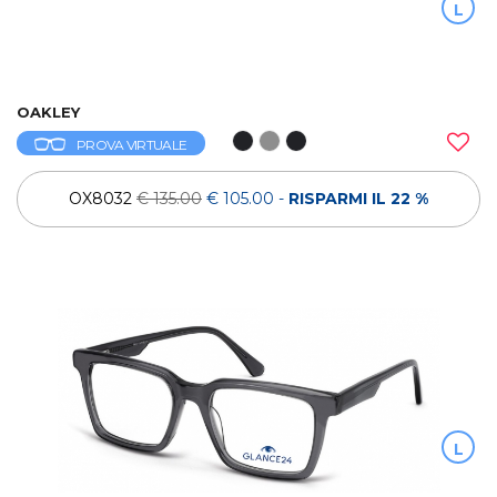
L
OAKLEY
PROVA VIRTUALE
OX8032
€ 135.00
€ 105.00
-
RISPARMI IL 22 %
L