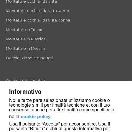
Montature occhiali da vista
Montature occhiali da vista uomo
Montature occhiali da vista donna
Montature in Titanio
Montature in Plastica
Montature in Metallo
Occhiali da sole graduati
Occhiali rettangolari
Informativa
Occhiali rotondi
Noi e terze parti selezionate utilizziamo cookie o
Occhiali a goccia
tecnologie simili per finalità tecniche e, con il tuo
consenso, anche per altre finalità come specificato
Occhiali a farfalla
nella
.
cookie policy
Occhiali esagonali
Usa il pulsante “Accetta” per acconsentire. Usa il
pulsante “Rifiuta” o chiudi questa informativa per
Occhiali cat-eyes