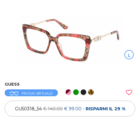
L
GUESS
PROVA VIRTUALE
GU50318_54
€ 140.00
€ 99.00
-
RISPARMI IL 29 %