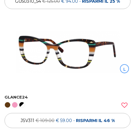
GU50310_54
€ 125.00
€ 94.00
-
RISPARMI IL 25 %
L
GLANCE24
JSV311
€ 109.00
€ 59.00
-
RISPARMI IL 46 %