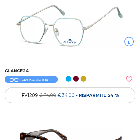
L
GLANCE24
PROVA VIRTUALE
FV1209
€ 74.00
€ 34.00
-
RISPARMI IL 54 %