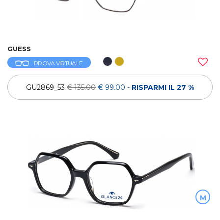
GUESS
PROVA VIRTUALE
GU2869_53
€ 135.00
€ 99.00
-
RISPARMI IL 27 %
M