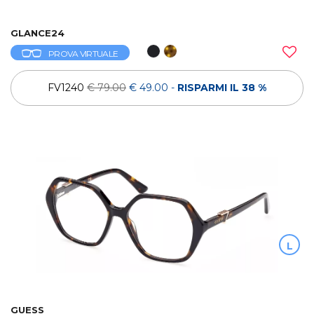
GLANCE24
PROVA VIRTUALE
FV1240
€ 79.00
€ 49.00
-
RISPARMI IL 38 %
L
GUESS