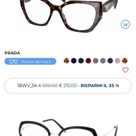
M
PRADA
PROVA VIRTUALE
18WV_54
€ 330.00
€ 215.00
-
RISPARMI IL 35 %