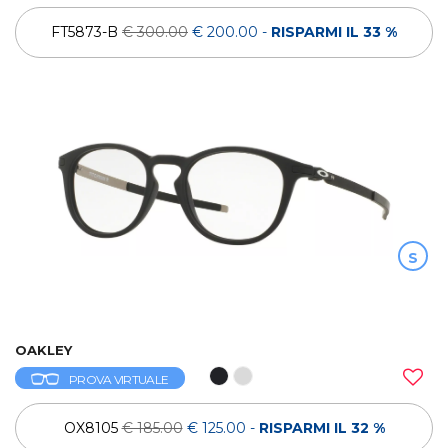
FT5873-B
€ 300.00
€ 200.00
-
RISPARMI IL 33 %
S
OAKLEY
PROVA VIRTUALE
OX8105
€ 185.00
€ 125.00
-
RISPARMI IL 32 %