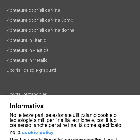
Montature occhiali da vista
Montature occhiali da vista uomo
Montature occhiali da vista donna
Montature in Titanio
Montature in Plastica
Montature in Metallo
Occhiali da sole graduati
Occhiali rettangolari
Informativa
Occhiali rotondi
Noi e terze parti selezionate utilizziamo cookie o
Occhiali a goccia
tecnologie simili per finalità tecniche e, con il tuo
consenso, anche per altre finalità come specificato
Occhiali a farfalla
nella
.
cookie policy
Occhiali esagonali
Usa il pulsante “Accetta” per acconsentire. Usa il