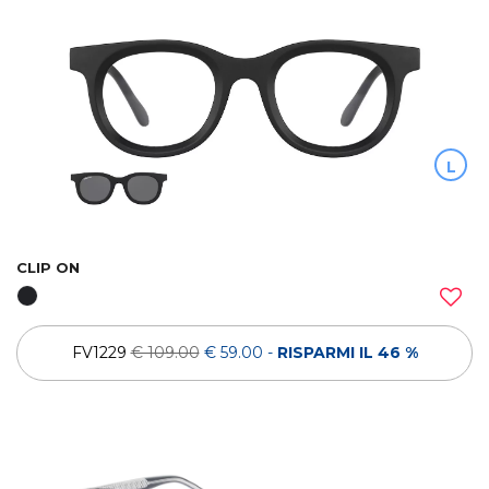
L
CLIP ON
FV1229
€ 109.00
€ 59.00
-
RISPARMI IL 46 %