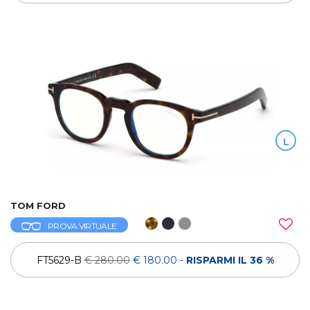
L
TOM FORD
PROVA VIRTUALE
FT5629-B
€ 280.00
€ 180.00
-
RISPARMI IL 36 %