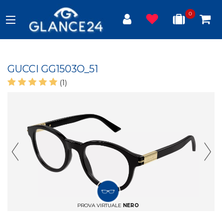
0
GUCCI GG1503O_51
(1)
Previous Slide
Next
PROVA VIRTUALE
NERO