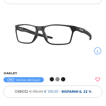
L
OAKLEY
PROVA VIRTUALE
OX8032
€ 135.00
€ 105.00
-
RISPARMI IL 22 %