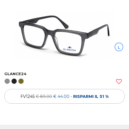
L
GLANCE24
FV1245
€ 89.00
€ 44.00
-
RISPARMI IL 51 %