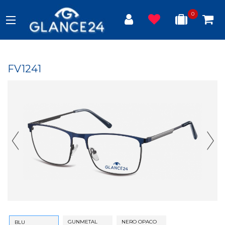
0
FV1241
Previous Slide
Next
GUNMETAL
NERO OPACO
BLU