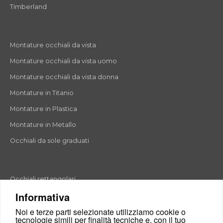
Timberland
Montature occhiali da vista
Montature occhiali da vista uomo
Montature occhiali da vista donna
Montature in Titanio
Montature in Plastica
Montature in Metallo
Occhiali da sole graduati
Occhiali rettangolari
Informativa
Occhiali rotondi
Noi e terze parti selezionate utilizziamo cookie o
Occhiali a goccia
tecnologie simili per finalità tecniche e, con il tuo