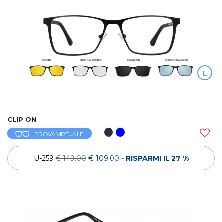
L
CLIP ON
PROVA VIRTUALE
U-259
€ 149.00
€ 109.00
-
RISPARMI IL 27 %