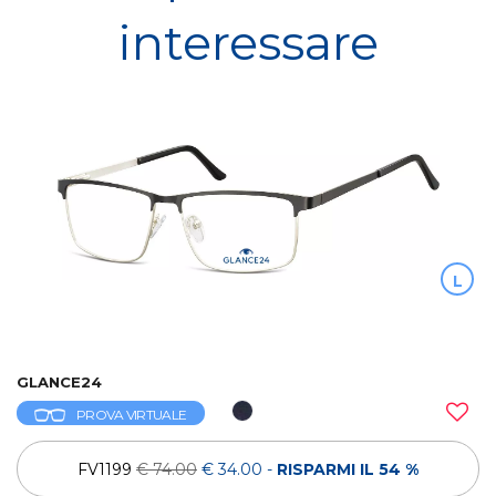
interessare
L
GLANCE24
PROVA VIRTUALE
FV1199
€ 74.00
€ 34.00
-
RISPARMI IL 54 %