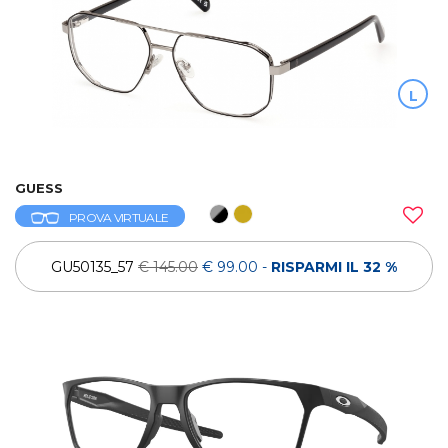
L
GUESS
PROVA VIRTUALE
GU50135_57
€ 145.00
€ 99.00
-
RISPARMI IL 32 %