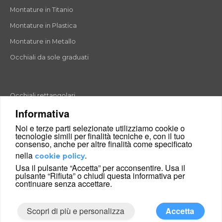
Montature in Titanio
Montature in Plastica
Montature in Metallo
Occhiali da sole graduati
Occhiali rettangolari
Informativa
Occhiali rotondi
Noi e terze parti selezionate utilizziamo cookie o
Occhiali a goccia
tecnologie simili per finalità tecniche e, con il tuo
consenso, anche per altre finalità come specificato
Occhiali a farfalla
nella
.
cookie policy
Occhiali esagonali
Usa il pulsante “Accetta” per acconsentire. Usa il
pulsante “Rifiuta” o chiudi questa informativa per
Occhiali cat-eyes
continuare senza accettare.
Scopri di più e personalizza
Accetta
|
Condizioni di vendita
Chi siamo