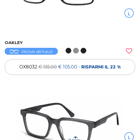
L
OAKLEY
PROVA VIRTUALE
OX8032
€ 135.00
€ 105.00
-
RISPARMI IL 22 %
L