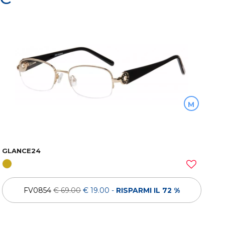
M
GLANCE24
FV0854
€ 69.00
€ 19.00
-
RISPARMI IL 72 %