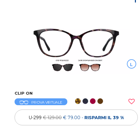
L
CLIP ON
PROVA VIRTUALE
U-299
€ 129.00
€ 79.00
-
RISPARMI IL 39 %