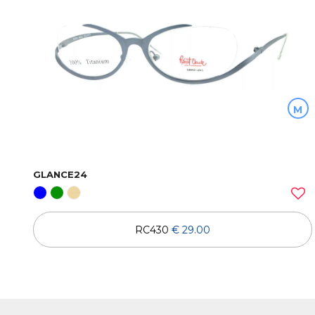
M
GLANCE24
RC430
€ 29.00