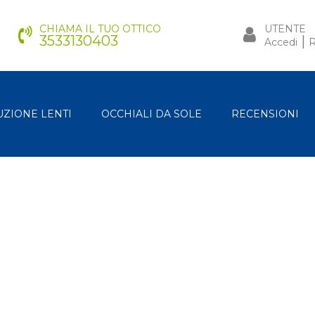
CHIAMA IL TUO OTTICO
UTENTE
3533130403
|
Accedi
R
UZIONE LENTI
OCCHIALI DA SOLE
RECENSIONI