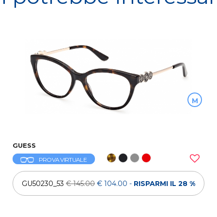
M
GUESS
PROVA VIRTUALE
GU50230_53
€ 145.00
€ 104.00
-
RISPARMI IL 28 %