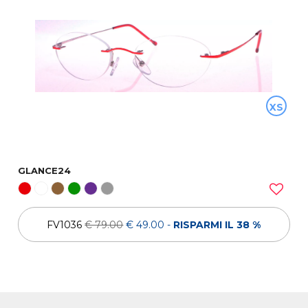
XS
GLANCE24
FV1036
€ 79.00
€ 49.00
-
RISPARMI IL 38 %