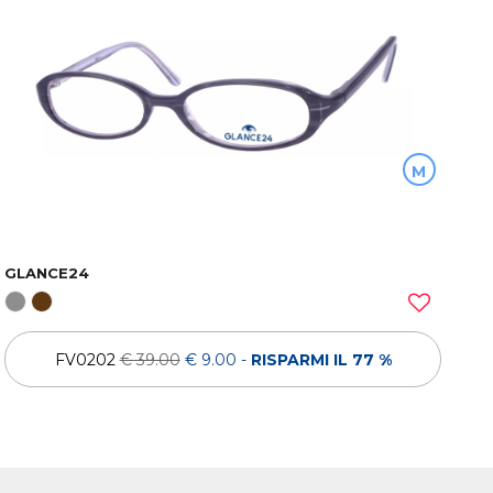
M
GLANCE24
FV0202
€ 39.00
€ 9.00
-
RISPARMI IL 77 %