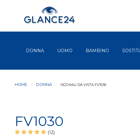
DONNA
UOMO
BAMBINO
SOSTIT
HOME
DONNA
CURRENT:
OCCHIALI DA VISTA FV1030
FV1030
(12)