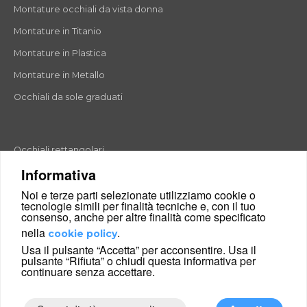
Montature occhiali da vista donna
Montature in Titanio
Montature in Plastica
Montature in Metallo
Occhiali da sole graduati
Occhiali rettangolari
Informativa
Occhiali rotondi
Noi e terze parti selezionate utilizziamo cookie o
Occhiali a goccia
tecnologie simili per finalità tecniche e, con il tuo
consenso, anche per altre finalità come specificato
Occhiali a farfalla
nella
.
cookie policy
Occhiali esagonali
Usa il pulsante “Accetta” per acconsentire. Usa il
pulsante “Rifiuta” o chiudi questa informativa per
Occhiali cat-eyes
continuare senza accettare.